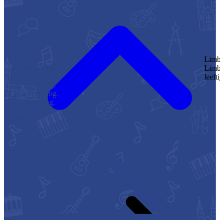
Limburg Festival: De Gekleurde Stad
Limburg Festival organiseert een gratis straattheater voor alle
leeftijden op diverse pleinen in de binnenstad. Met...