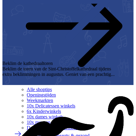
ns
g...
Evenementenkalender
Alle shoptips
Openingstijden
Weekmarkten
10x Delicatessen winkels
6x Kinderwinkels
10x dames winkels
10x mannen winkels
Designer Outlet Roermond
Alle winkels
Beauty & gezond