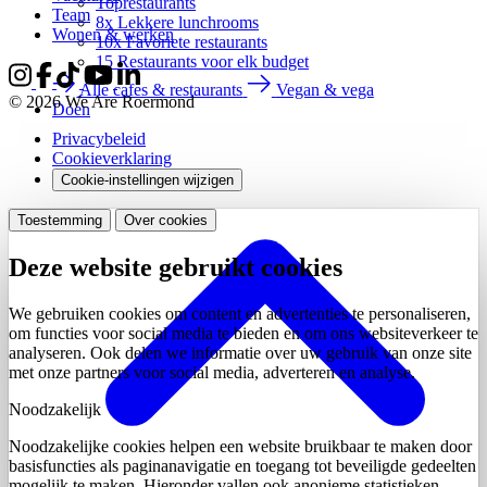
Toprestaurants
Team
8x Lekkere lunchrooms
Wonen & werken
10x Favoriete restaurants
15 Restaurants voor elk budget
Alle cafes & restaurants
Vegan & vega
© 2026 We Are Roermond
Doen
Privacybeleid
Cookieverklaring
Cookie-instellingen wijzigen
Toestemming
Over cookies
Deze website gebruikt cookies
We gebruiken cookies om content en advertenties te personaliseren,
om functies voor social media te bieden en om ons websiteverkeer te
analyseren. Ook delen we informatie over uw gebruik van onze site
met onze partners voor social media, adverteren en analyse.
Noodzakelijk
Noodzakelijke cookies helpen een website bruikbaar te maken door
basisfuncties als paginanavigatie en toegang tot beveiligde gedeelten
mogelijk te maken. Hieronder vallen ook anonieme statistieken.