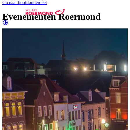
Ga naar hoofdonderdeel
Evenementen Roermond
Contrast
verhogen
Groter
e letters
Evenementen