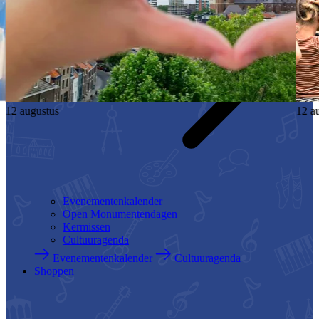
12 augustus
Evenementenkalender
Open Monumentendagen
Kermissen
Cultuuragenda
Evenementenkalender
Cultuuragenda
Shoppen