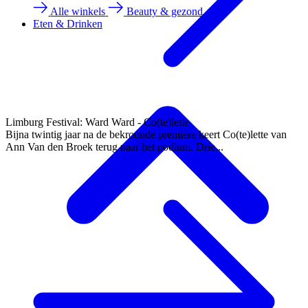
Alle winkels
Beauty & gezond
Eten & Drinken
Limburg Festival: Ward Ward - Co(te)lette
Bijna twintig jaar na de bekroonde première keert Co(te)lette van
Ann Van den Broek terug naar het podium. Drie...