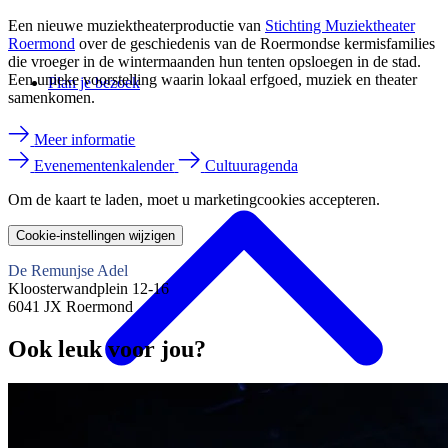
Een nieuwe muziektheaterproductie van
Stichting Muziektheater
Roermond
over de geschiedenis van de Roermondse kermisfamilies
die vroeger in de wintermaanden hun tenten opsloegen in de stad.
Een unieke voorstelling waarin lokaal erfgoed, muziek en theater
Plan je bezoek
samenkomen.
Meer informatie
Evenementenkalender
Cultuuragenda
Om de kaart te laden, moet u marketingcookies accepteren.
Cookie-instellingen wijzigen
De Remunjse Adel
Kloosterwandplein 12-16
6041 JX Roermond
Ook leuk voor jou?