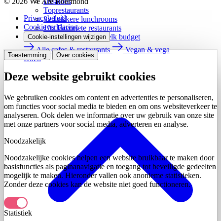
IJssalons
© 2026 We Are Roermond
Toprestaurants
Privacybeleid
8x Lekkere lunchrooms
Cookieverklaring
10x Favoriete restaurants
15 Restaurants voor elk budget
Cookie-instellingen wijzigen
Alle cafes & restaurants
Vegan & vega
Toestemming
Over cookies
Doen
Deze website gebruikt cookies
We gebruiken cookies om content en advertenties te personaliseren,
om functies voor social media te bieden en om ons websiteverkeer te
analyseren. Ook delen we informatie over uw gebruik van onze site
met onze partners voor social media, adverteren en analyse.
Noodzakelijk
Noodzakelijke cookies helpen een website bruikbaar te maken door
basisfuncties als paginanavigatie en toegang tot beveiligde gedeelten
mogelijk te maken. Hieronder vallen ook anonieme statistieken.
Zonder deze cookies kan de website niet goed functioneren.
Statistiek