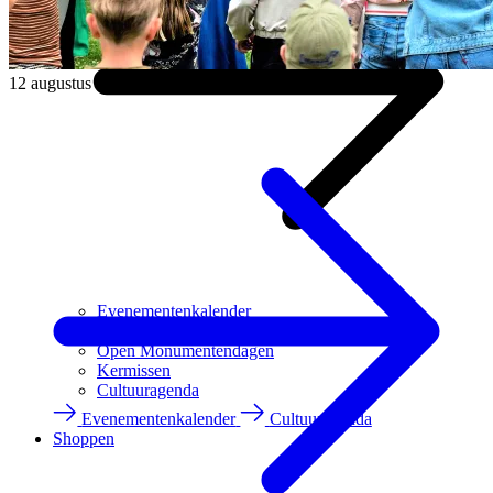
12 augustus
Evenementenkalender
ROERMONDVOL Oldtimers
Open Monumentendagen
Kermissen
Cultuuragenda
Evenementenkalender
Cultuuragenda
Shoppen