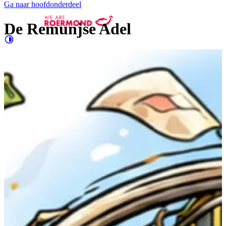
Ga naar hoofdonderdeel
De Remunjse Adel
Contrast
verhogen
Groter
e letters
Evenementen