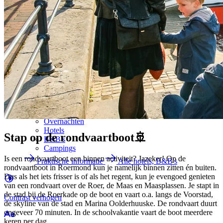
Route
Parkeren
Met de fiets
Wegwerkzaamheden
Toegankelijke binnenstad
Overnachten
Hotels
Stap op de rondvaartboot
🚢
B&B's
Campings
Is een rondvaartboot een binnen activiteit? Jazeker! Op de
Praktische informatie
Alle hotels, B&B's
rondvaartboot in Roermond kun je namelijk binnen zitten én buiten.
Dus als het iets frisser is of als het regent, kun je evengoed genieten
van een rondvaart over de Roer, de Maas en Maasplassen. Je stapt in
de stad bij de Roerkade op de boot en vaart o.a. langs de Voorstad,
Contrast
verhogen
de skyline van de stad en Marina Oolderhuuske. De rondvaart duurt
ongeveer 70 minuten. In de schoolvakantie vaart de boot meerdere
keren per dag.