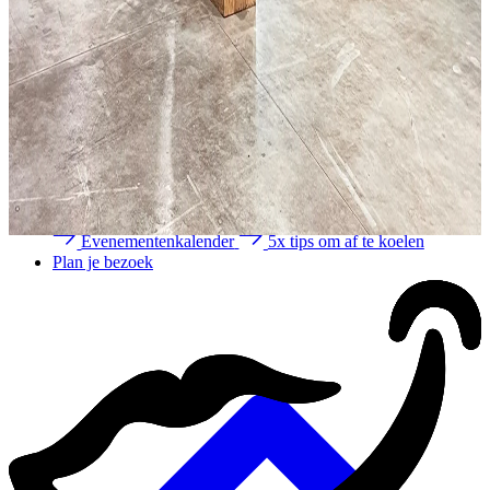
Waterrecreatie
Rondvaart
Zomer
Activiteiten
Bezienswaardigheden
Wandelen & fietsen
Stadswandelingen
Nationaal Park de Meinweg
Binnen activiteiten (kids)
Buiten activiteiten (kids)
Evenementenkalender
5x tips om af te koelen
Plan je bezoek