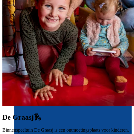
De Graasj
🛝
Binnenspeeltuin De Graasj is een ontmoetingsplaats voor kinderen.