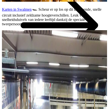
Karten in Swalmen
🏎️ Scheur er op los op dit uitdagende, snelle
circuit inclusief zeldzame hoogteverschillen. Leuk voor
snelheidsduivels van iedere leeftijd dankzij de speciale
tweepersoonskarts.
Alle shoptips
Openingstijden
Weekmarkten
10x Delicatessen winkels
6x Kinderwinkels
10x dames winkels
10x mannen winkels
Designer Outlet Roermond