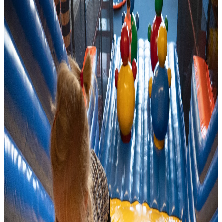
Evenementenkalender
ROERMONDVOL Oldtimers
Open Monumentendagen
Kermissen
Cultuuragenda
Evenementenkalender
Cultuuragenda
Shoppen