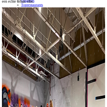
IJssalons
een echte urban vibe.
Toprestaurants
8x Lekkere lunchrooms
10x Favoriete restaurants
15 Restaurants voor elk budget
Alle cafes & restaurants
Vegan & vega
Doen