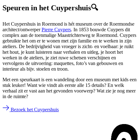
Speuren in het Cuypershuis
🔍
Het Cuypershuis in Roermond is hét museum over de Roermondse
architect/ontwerper
Pierre Cuypers
. In 1853 bouwde Cuypers dit
complex aan de toenmalige Maastrichterweg te Roermond. Cuypers
gebruikte het om er te wonen met zijn familie en te werken in zijn
ateliers. De bedrijvigheid van vroeger is zicht- en voelbaar: je ruikt
het hout, je kunt luisteren naar verhalen en uitleg, je hoort het
werken in de ateliers, je ziet ruwe schetsen verschijnen en
vervolgens de uitvoering: maquettes, foto’s van gebouwen en
interieur als bijv. stoelen en troon.
Met een speurkaart is een wandeling door een museum met kids een
stuk leuker! Want wie vindt als eerste alle 15 details? En welk
verhaal zit er vast aan het gevonden voorwerp? Wat zie je nog meer
in de ruimte?
Bezoek het Cuypershuis