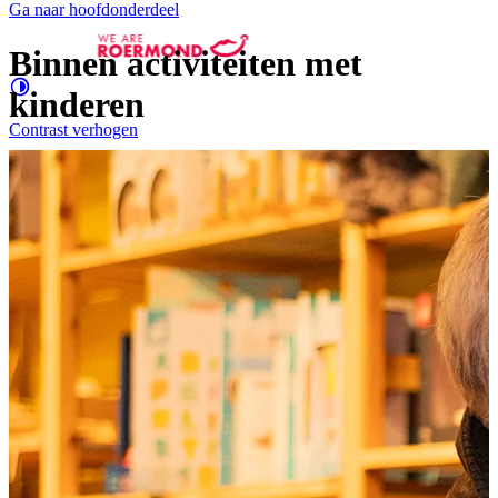
Ga naar hoofdonderdeel
Binnen activiteiten met
kinderen
Contrast
verhogen
Groter
e letters
Evenementen