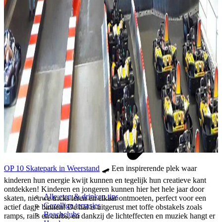
OP 10 Skatepark in Weerstand
🛹 Een inspirerende plek waar
kinderen hun energie kwijt kunnen en tegelijk hun creatieve kant
ontdekken! Kinderen en jongeren kunnen hier het hele jaar door
Alle eten & drinken tips
skaten, nieuwe tricks leren en elkaar ontmoeten, perfect voor een
Gezellige terrasjes
actief dagje binnen! De hal is uitgerust met toffe obstakels zoals
Beachclubs
ramps, rails en curbs, en dankzij de lichteffecten en muziek hangt er