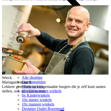
Alle shoptips
Wieck
Openingstijden
Mariagardestraat 9
Weekmarkten
Lekkere gerechten en versgemaakte burgers die je zelf kunt samen
10x Delicatessen winkels
stellen, ook om thuis te eten.
6x Kinderwinkels
10x dames winkels
10x mannen winkels
Designer Outlet Roermond