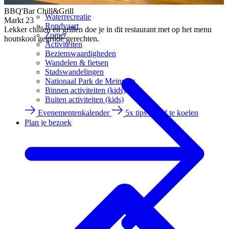
BBQ'Bar Chill&Grill
Waterrecreatie
Markt 23
Rondvaart
Lekker chillen en grillen doe je in dit restaurant met op het menu
Zomer
houtskool gegrilde gerechten.
Activiteiten
Bezienswaardigheden
Wandelen & fietsen
Stadswandelingen
Nationaal Park de Meinweg
Binnen activiteiten (kids)
Buiten activiteiten (kids)
Evenementenkalender
5x tips om af te koelen
Plan je bezoek