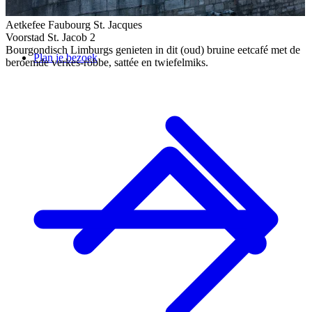
Aetkefee Faubourg St. Jacques
Voorstad St. Jacob 2
Bourgondisch Limburgs genieten in dit (oud) bruine eetcafé met de
Plan je bezoek
beroemde verkes-röbbe, sattée en twiefelmiks.