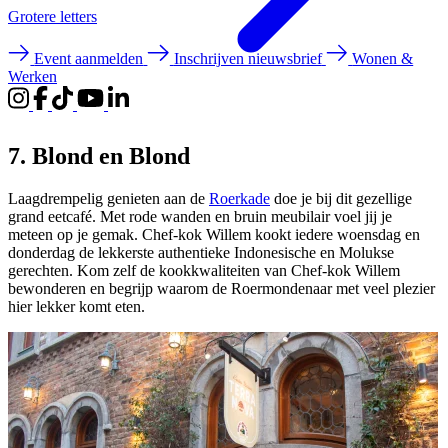
Groter
e letters
Event aanmelden
Inschrijven nieuwsbrief
Wonen &
Werken
7. Blond en Blond
Laagdrempelig genieten aan de
Roerkade
doe je bij dit gezellige
grand eetcafé. Met rode wanden en bruin meubilair voel jij je
meteen op je gemak. Chef-kok Willem kookt iedere woensdag en
donderdag de lekkerste authentieke Indonesische en Molukse
gerechten. Kom zelf de kookkwaliteiten van Chef-kok Willem
bewonderen en begrijp waarom de Roermondenaar met veel plezier
hier lekker komt eten.