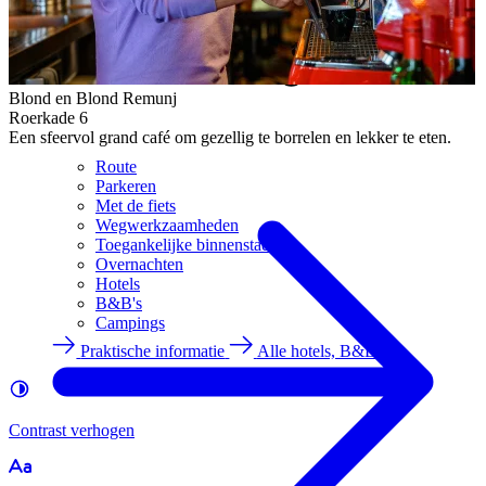
Blond en Blond Remunj
Roerkade 6
Een sfeervol grand café om gezellig te borrelen en lekker te eten.
Route
Parkeren
Met de fiets
Wegwerkzaamheden
Toegankelijke binnenstad
Overnachten
Hotels
B&B's
Campings
Praktische informatie
Alle hotels, B&B's
Contrast
verhogen