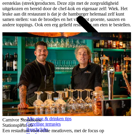
eersteklas (streek)producten. Deze zijn met de zorgvuldigheid
uitgekozen en bereid door de chef-kok en eigenaar zelf: Wiek. Het
leuke aan dit restaurant is dat je de hamburger helemaal zelf kunt
samen stellen: van de broodjes en het vlees tot groente, sauzen en
andere toppings. Ook een erg geliefd restaurant om eten te bestellen.
Alle eten & drinken tips
Carnivor Steakhouse
Gezellige terrasjes
Stationsplein 16
Beachclubs
Een restaurant voor echte meatlovers, met de focus op