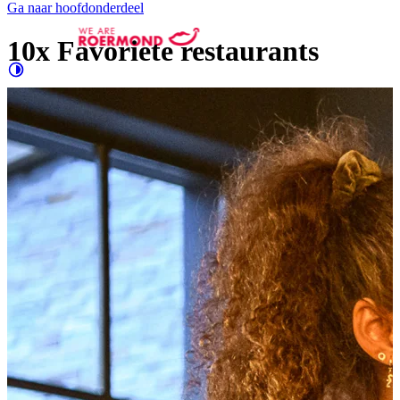
Ga naar hoofdonderdeel
10x Favoriete restaurants
Contrast
verhogen
Groter
e letters
Evenementen