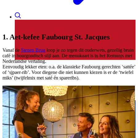
1. Aet-kefee Faubourg St. Jacques
Vanaf de
Stenen Brug
loop je zo tegen dit ouderwets, gezellig bruin
café in bourgondisch stijl aan. De menukaart is in het Remunjs met
Nederlandse vertaling.
Eenvoudig lekker eten: o.a. de klassieke Faubourg gerechten ‘sattée’
of ‘sjpaer-rib’. Voor diegene die niet kunnen kiezen is er de ‘twiefel
miks’ (twijfelmix met saté én spareribs).