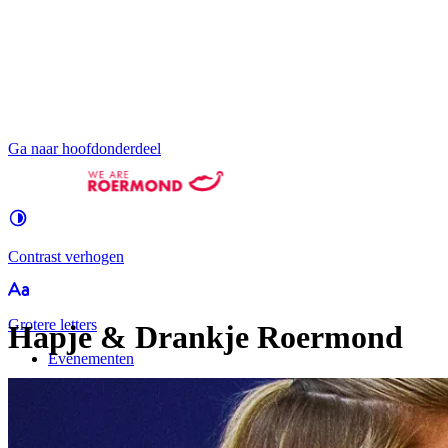
Ga naar hoofdonderdeel
Contrast
verhogen
Groter
e letters
Hapje & Drankje Roermond
Evenementen