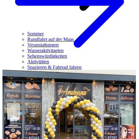
Sommer
Rundfahrt auf der Maas
Veranstaltungen
Wasseraktivitaeten
Sehenswürdigkeiten
Aktivitäten
Spazieren & Fahrrad fahren
Nationalpark de Meinweg
Stadtwanderung
Museums- und Denkmälerroute
Planen Sie Ihren Besuch