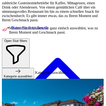
zahlreiche Gastronomiebetriebe für Kaffee, Mittagessen, einen
Drink oder Abendessen. Von einem gemütlichen Café über ein
stimmungsvolles Restaurant bis hin zu einem schnellen Snack für
zwischendurch: Es gibt immer etwas, das zu Ihrem Moment und
Ihrem Geschmack passt.
Planen Sie Ihren Besuch
Mit den Filtern können Sie ganz einfach auswählen, was zu
Ihrem Moment und Geschmack passt.
Open
Sluit
filters
Kategorie auswählen
Kategorie auswählen