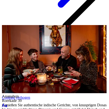
Route
Parken
Praktische Informationen
Übernachtungen
Hotels
Bed en Breakfast
Campingplätze
Alle Hotels und B&Bs
Aromahuis
Contrast
verhogen
Roerkade 39
Genießen Sie authentische indische Gerichte, von knusprigen Dosas