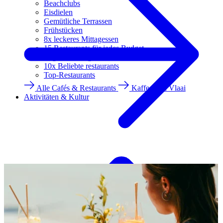
Beachclubs
Eisdielen
Gemütliche Terrassen
Frühstücken
8x leckeres Mittagessen
15 Restaurants für jedes Budget
Veganes & vegetarisches Essen
10x Beliebte restaurants
Top-Restaurants
Alle Cafés & Restaurants
Kaffee und Vlaai
Aktivitäten & Kultur