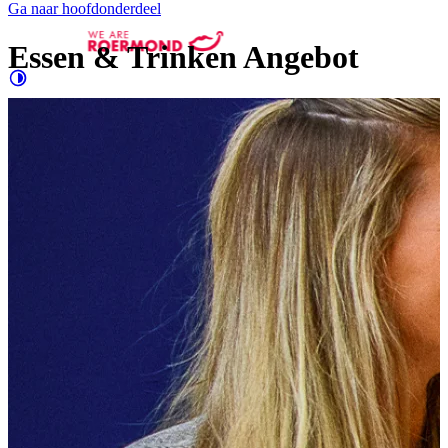
Ga naar hoofdonderdeel
Essen & Trinken Angebot
Contrast
verhogen
Groter
e letters
Shopping