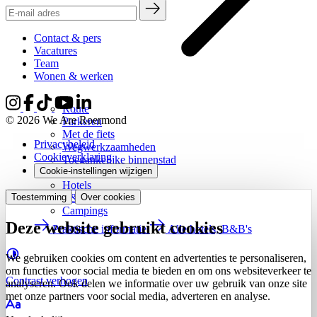
Contact & pers
Vacatures
Team
Wonen & werken
Route
© 2026 We Are Roermond
Parkeren
Met de fiets
Privacybeleid
Wegwerkzaamheden
Cookieverklaring
Toegankelijke binnenstad
Cookie-instellingen wijzigen
Overnachten
Hotels
B&B's
Toestemming
Over cookies
Campings
Deze website gebruikt cookies
Praktische informatie
Alle hotels, B&B's
We gebruiken cookies om content en advertenties te personaliseren,
om functies voor social media te bieden en om ons websiteverkeer te
Contrast
verhogen
analyseren. Ook delen we informatie over uw gebruik van onze site
met onze partners voor social media, adverteren en analyse.