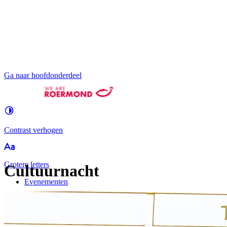
Ga naar hoofdonderdeel
Contrast
verhogen
Groter
e letters
Cultuurnacht
Evenementen