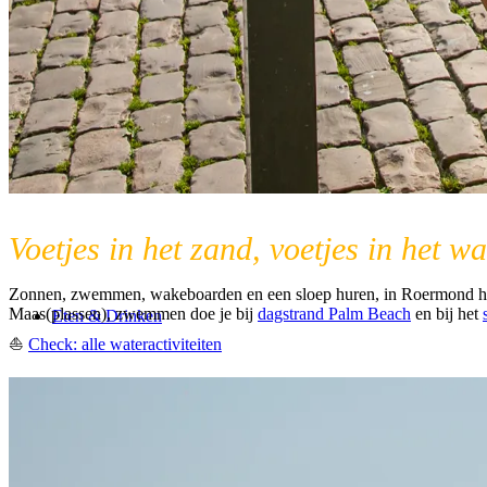
Voetjes in het zand, voetjes in het wa
Zonnen, zwemmen, wakeboarden en een sloep huren, in Roermond heb j
Maas(plassen), zwemmen doe je bij
dagstrand Palm Beach
en bij het
Eten & Drinken
⛵
Check: alle wateractiviteiten