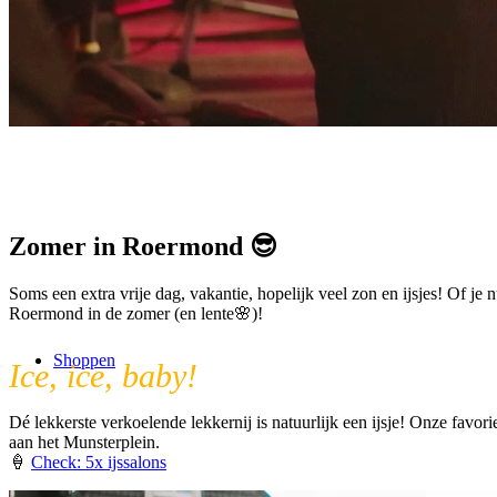
Zomer
in Roermond
😎
Soms een extra vrije dag, vakantie, hopelijk veel zon en ijsjes! Of je
Roermond in de zomer (en lente🌸)!
Shoppen
Ice, ice, baby!
Dé lekkerste verkoelende lekkernij is natuurlijk een ijsje! Onze favo
aan het Munsterplein.
🍦
Check: 5x ijssalons