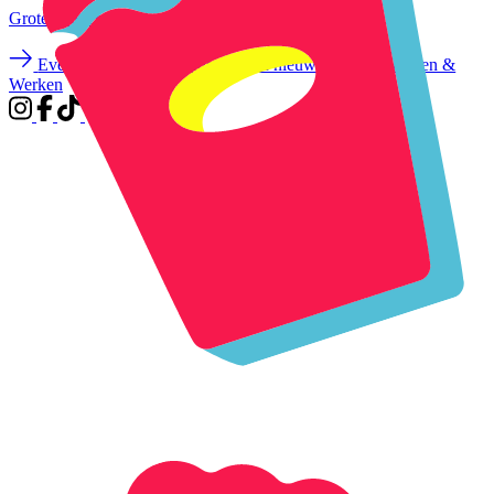
Groter
e letters
Event aanmelden
Inschrijven nieuwsbrief
Wonen &
Werken