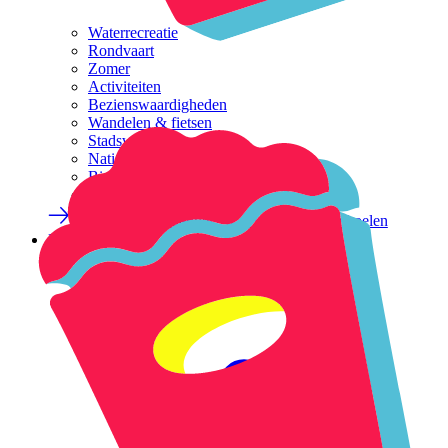
Waterrecreatie
Rondvaart
Zomer
Activiteiten
Bezienswaardigheden
Wandelen & fietsen
Stadswandelingen
Nationaal Park de Meinweg
Binnen activiteiten (kids)
Buiten activiteiten (kids)
Evenementenkalender
5x tips om af te koelen
Plan je bezoek