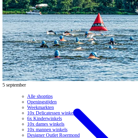
5 september
Alle shoptips
Openingstijden
Weekmarkten
10x Delicatessen winkels
6x Kinderwinkels
10x dames winkels
10x mannen winkels
Designer Outlet Roermond