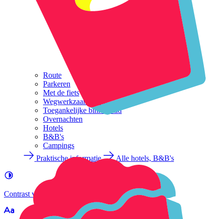
Route
Parkeren
Met de fiets
Wegwerkzaamheden
Toegankelijke binnenstad
Overnachten
Hotels
B&B's
Campings
Praktische informatie
Alle hotels, B&B's
Contrast
verhogen