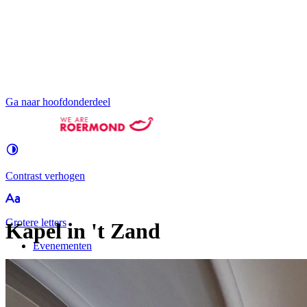
Ga naar hoofdonderdeel
Contrast
verhogen
Groter
e letters
Kapel in 't Zand
Evenementen