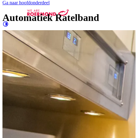
Ga naar hoofdonderdeel
Automatiek Ratelband
Contrast
verhogen
Groter
e letters
Evenementen