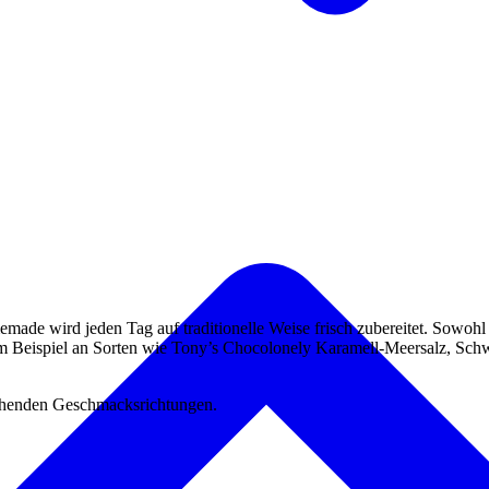
de wird jeden Tag auf traditionelle Weise frisch zubereitet. Sowohl fü
zum Beispiel an Sorten wie Tony’s Chocolonely Karamell-Meersalz, Sc
schenden Geschmacksrichtungen.