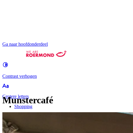
Ga naar hoofdonderdeel
Contrast
verhogen
Groter
e letters
Munstercafé
Shopping