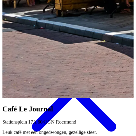
Eten & Drinken
Café Le Journal
Stationsplein 17A 6041GN Roermond
Leuk café met een ongedwongen, gezellige sfeer.