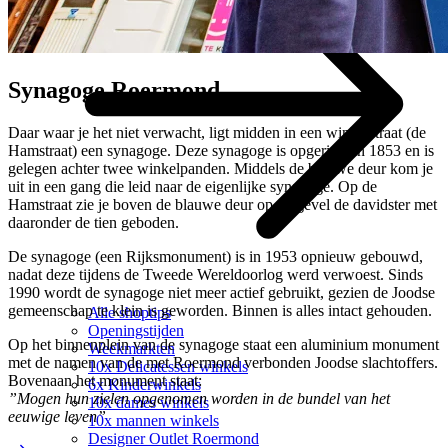
Synagoge Roermond
Daar waar je het niet verwacht, ligt midden in een winkelstraat (de
Hamstraat) een synagoge. Deze synagoge is opgericht in 1853 en is
gelegen achter twee winkelpanden. Middels de blauwe deur kom je
uit in een gang die leid naar de eigenlijke synagoge. Op de
Hamstraat zie je boven de blauwe deur op de gevel de davidster met
daaronder de tien geboden.
De synagoge (een Rijksmonument) is in 1953 opnieuw gebouwd,
nadat deze tijdens de Tweede Wereldoorlog werd verwoest. Sinds
1990 wordt de synagoge niet meer actief gebruikt, gezien de Joodse
gemeenschap te klein is geworden. Binnen is alles intact gehouden.
Alle shoptips
Openingstijden
Op het binnenplein van de synagoge staat een aluminium monument
Weekmarkten
met de namen van de met Roermond verbonden Joodse slachtoffers.
10x Delicatessen winkels
Bovenaan het monument staat:
6x Kinderwinkels
”Mogen hun zielen opgenomen worden in de bundel van het
10x dames winkels
eeuwige leven”
10x mannen winkels
Designer Outlet Roermond