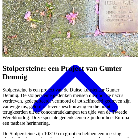
Plan je bezoek
Stolpersteine: een Project van Gunter
Demnig
Stolpersteine is een project van de Duitse kunstenaar Gunter
Demnig. De stolpersteine gedenken mensen die door de nazi’s
verdreven, gedeporteerd, vermoord of tot zelfmoord gedreven zijn
vanwege ras, geloof of levensbeschouwing en die nooit
terugkeerden uit de concentratiekampen ten tijde van de Tweede
Wereldoorlog. Deze speciale gedenkstenen zijn door heel Europa
een tastbare herinnering.
De Stolpersteine zijn 10×10 cm groot en hebben een messing