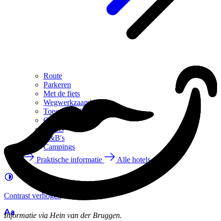
Route
Parkeren
Met de fiets
Wegwerkzaamheden
Toegankelijke binnenstad
Overnachten
Hotels
B&B's
Campings
Praktische informatie
Alle hotels, B&B's
Contrast
verhogen
Informatie via Hein van der Bruggen.