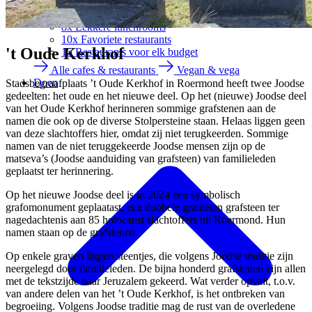
IJssalons
Toprestaurants
8x Lekkere lunchrooms
10x Favoriete restaurants
't Oude Kerkhof
15 Restaurants voor elk budget
Alle cafes & restaurants
Vegan & vega
Doen
Stadsbegraafplaats ’t Oude Kerkhof in Roermond heeft twee Joodse
gedeelten: het oude en het nieuwe deel. Op het (nieuwe) Joodse deel
van het Oude Kerkhof herinneren sommige grafstenen aan de
namen die ook op de diverse Stolpersteine staan. Helaas liggen geen
van deze slachtoffers hier, omdat zij niet terugkeerden. Sommige
namen van de niet teruggekeerde Joodse mensen zijn op de
matseva’s (Joodse aanduiding van grafsteen) van familieleden
geplaatst ter herinnering.
Op het nieuwe Joodse deel is in 2024 een symbolisch
grafomonument geplaatast, een dubbele granieten grafsteen ter
nagedachtenis aan 85 holocaust slachtoffers uit Roermond. Hun
namen staan op de grafstenen.
Op enkele graven liggen steentjes, die volgens Joodse traditie zijn
neergelegd door familieleden. De bijna honderd grafstenen zijn allen
met de tekstzijde naar Jeruzalem gekeerd. Wat verder opvalt, t.o.v.
van andere delen van het ’t Oude Kerkhof, is het ontbreken van
begroeiing. Volgens Joodse traditie mag de rust van de overledene