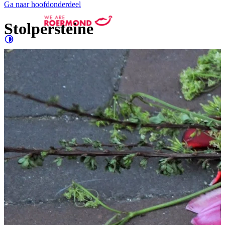
Ga naar hoofdonderdeel
Stolpersteine
Contrast
verhogen
Groter
e letters
Evenementen