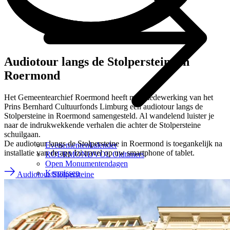
Audiotour langs de Stolpersteine in
Roermond
Het Gemeentearchief Roermond heeft met medewerking van het
Prins Bernhard Cultuurfonds Limburg een audiotour langs de
Stolpersteine in Roermond samengesteld. Al wandelend luister je
naar de indrukwekkende verhalen die achter de Stolpersteine
schuilgaan.
De audiotour langs de Stolpersteine in Roermond is toegankelijk na
Evenementenkalender
installatie van de app Izi.travel op uw smartphone of tablet.
ROERMONDVOL Oldtimers
Open Monumentendagen
Kermissen
Audiotour Stolpersteine
Cultuuragenda
Evenementenkalender
Cultuuragenda
Shoppen