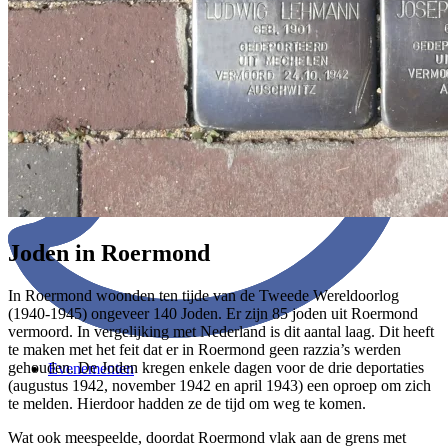
Joden in Roermond
In Roermond woonden ten tijde van de Tweede Wereldoorlog
(1940-1945) ongeveer 140 Joden. Er zijn 85 joden uit Roermond
vermoord. In vergelijking met Nederland is dit aantal laag. Dit heeft
te maken met het feit dat er in Roermond geen razzia’s werden
gehouden. De Joden kregen enkele dagen voor de drie deportaties
Evenementen
(augustus 1942, november 1942 en april 1943) een oproep om zich
te melden. Hierdoor hadden ze de tijd om weg te komen.
Wat ook meespeelde, doordat Roermond vlak aan de grens met