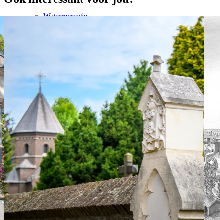
Waterrecreatie
Rondvaart
Zomer
Activiteiten
Bezienswaardigheden
Wandelen & fietsen
Stadswandelingen
Nationaal Park de Meinweg
Binnen activiteiten (kids)
Buiten activiteiten (kids)
Evenementenkalender
5x tips om af te koelen
Plan je bezoek