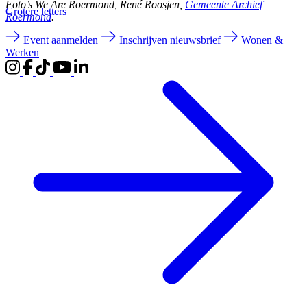
Foto’s We Are Roermond, René Roosjen,
Gemeente Archief
Groter
e letters
Roermond
.
Event aanmelden
Inschrijven nieuwsbrief
Wonen &
Werken