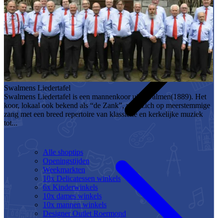
Swalmens Liedertafel
Swalmens Liedertafel is een mannenkoor uit Swalmen(1889). Het
koor, lokaal ook bekend als “de Zank”, richt zich op meerstemmige
zang met een breed repertoire van klassieke en kerkelijke muziek
tot...
Alle shoptips
Openingstijden
Weekmarkten
10x Delicatessen winkels
6x Kinderwinkels
10x dames winkels
10x mannen winkels
Designer Outlet Roermond