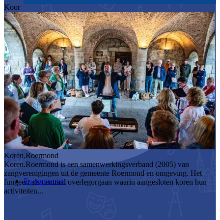
Koor
Koren.Roermond
Koren.Roermond is een samenwerkingsverband (2005) van
zangverenigingen uit de gemeente Roermond en omgeving. Het
Evenementen
fungeert als centraal overlegorgaan waarin aangesloten koren hun
activiteiten...