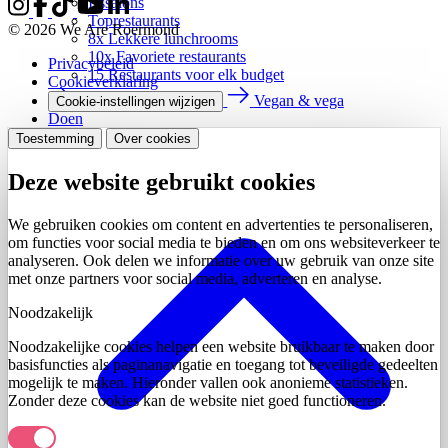
IJssalons
Toprestaurants
© 2026 We Are Roermond
8x Lekkere lunchrooms
10x Favoriete restaurants
Privacybeleid
15 Restaurants voor elk budget
Cookieverklaring
Alle cafes & restaurants
Vegan & vega
Cookie-instellingen wijzigen
Doen
Toestemming
Over cookies
Deze website gebruikt cookies
We gebruiken cookies om content en advertenties te personaliseren,
om functies voor social media te bieden en om ons websiteverkeer te
analyseren. Ook delen we informatie over uw gebruik van onze site
met onze partners voor social media, adverteren en analyse.
Noodzakelijk
Noodzakelijke cookies helpen een website bruikbaar te maken door
basisfuncties als paginanavigatie en toegang tot beveiligde gedeelten
mogelijk te maken. Hieronder vallen ook anonieme statistieken.
Zonder deze cookies kan de website niet goed functioneren.