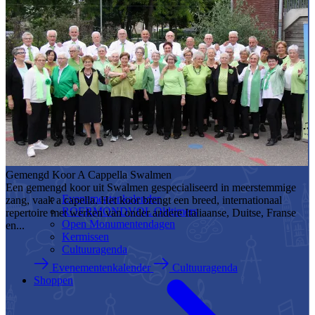
Gemengd Koor A Cappella Swalmen
Een gemengd koor uit Swalmen gespecialiseerd in meerstemmige
Evenementenkalender
zang, vaak a capella. Het koor brengt een breed, internationaal
ROERMONDVOL Oldtimers
repertoire met werken van onder andere Italiaanse, Duitse, Franse
Open Monumentendagen
en...
Kermissen
Cultuuragenda
Evenementenkalender
Cultuuragenda
Shoppen