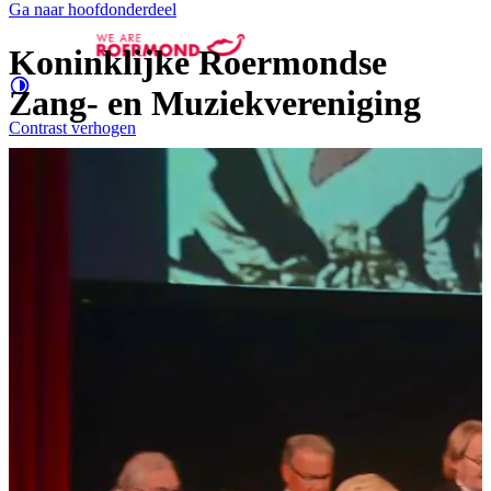
Ga naar hoofdonderdeel
Koninklijke Roermondse
Zang- en Muziekvereniging
Contrast
verhogen
Groter
e letters
Evenementen