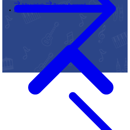
Alle winkels
Beauty & gezond
Eten & Drinken