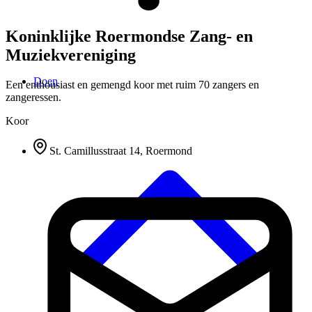
Koninklijke Roermondse Zang- en
Muziekvereniging
Doen
Een enthousiast en gemengd koor met ruim 70 zangers en
zangeressen.
Koor
St. Camillusstraat 14, Roermond