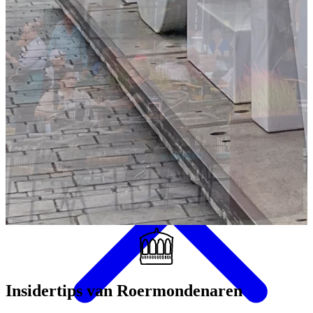
Eten & Drinken
Insidertips
van Roermondenaren