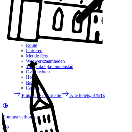
Route
Parkeren
Met de fiets
Wegwerkzaamheden
Toegankelijke binnenstad
Overnachten
Hotels
B&B's
Campings
Praktische informatie
Alle hotels, B&B's
Contrast
verhogen