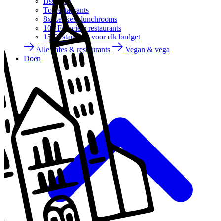
IJssalons
Toprestaurants
8x Lekkere lunchrooms
10x Favoriete restaurants
15 Restaurants voor elk budget
Alle cafes & restaurants
Vegan & vega
Doen