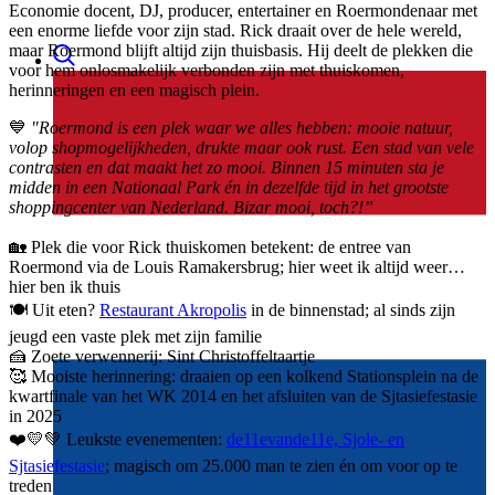
Economie docent, DJ, producer, entertainer en Roermondenaar met
een enorme liefde voor zijn stad. Rick draait over de hele wereld,
maar Roermond blijft altijd zijn thuisbasis. Hij deelt de plekken die
voor hem onlosmakelijk verbonden zijn met thuiskomen,
herinneringen en een magisch plein.
💙
"Roermond is een plek waar we alles hebben: mooie natuur,
volop shopmogelijkheden, drukte maar ook rust. Een stad van vele
contrasten en dat maakt het zo mooi. Binnen 15 minuten sta je
midden in een Nationaal Park én in dezelfde tijd in het grootste
shoppingcenter van Nederland. Bizar mooi, toch?!”
🏡 Plek die voor Rick thuiskomen betekent: de entree van
Roermond via de Louis Ramakersbrug; hier weet ik altijd weer…
hier ben ik thuis
🍽️ Uit eten?
Restaurant Akropolis
in de binnenstad; al sinds zijn
jeugd een vaste plek met zijn familie
🍰 Zoete verwennerij: Sint Christoffeltaartje
🥰 Mooiste herinnering: draaien op een kolkend Stationsplein na de
kwartfinale van het WK 2014 en het afsluiten van de Sjtasiefestasie
in 2025
❤️💛💚 Leukste evenementen:
de11evande11e, Sjole- en
Sjtasiefestasie
; magisch om 25.000 man te zien én om voor op te
treden