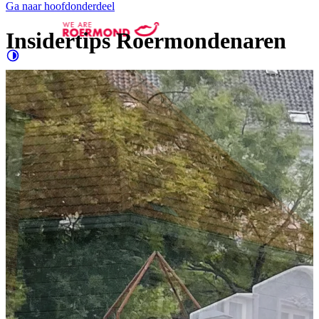
Ga naar hoofdonderdeel
Insidertips Roermondenaren
Contrast
verhogen
Groter
e letters
Evenementen