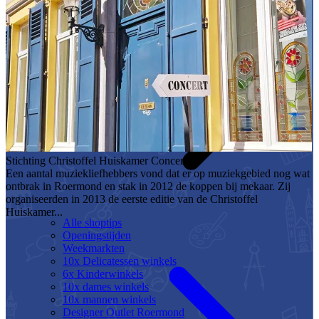
Stichting Christoffel Huiskamer Concerten
Een aantal muziekliefhebbers vond dat er op muziekgebied nog wat
ontbrak in Roermond en stak in 2012 de koppen bij mekaar. Zij
organiseerden in 2013 de eerste editie van de Christoffel
Huiskamer...
Alle shoptips
Openingstijden
Weekmarkten
10x Delicatessen winkels
6x Kinderwinkels
10x dames winkels
10x mannen winkels
Designer Outlet Roermond