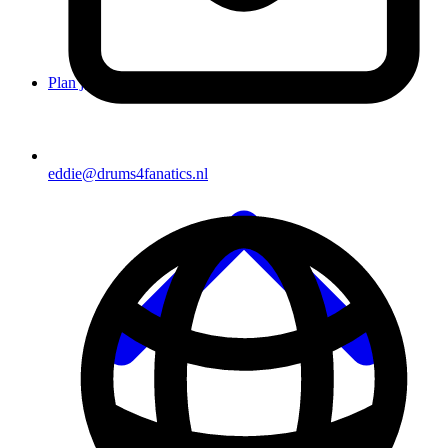
Plan je bezoek
eddie@drums4fanatics.nl