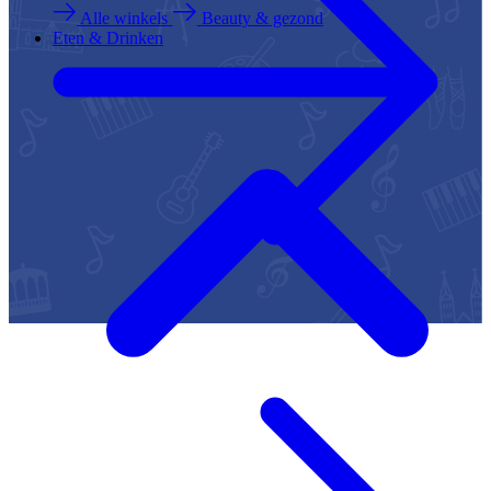
Alle winkels
Beauty & gezond
Eten & Drinken