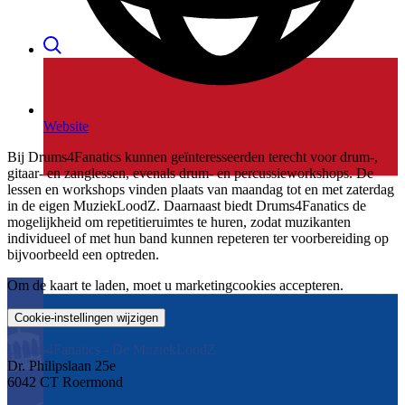
Website
Bij Drums4Fanatics kunnen geïnteresseerden terecht voor drum-,
gitaar- en zanglessen, evenals drum- en percussieworkshops. De
lessen en workshops vinden plaats van maandag tot en met zaterdag
in de eigen MuziekLoodZ. Daarnaast biedt Drums4Fanatics de
mogelijkheid om repetitieruimtes te huren, zodat muzikanten
individueel of met hun band kunnen repeteren ter voorbereiding op
bijvoorbeeld een optreden.
Om de kaart te laden, moet u marketingcookies accepteren.
Cookie-instellingen wijzigen
Drums4Fanatics - De MuziekLoodZ
Dr. Philipslaan 25e
6042 CT Roermond