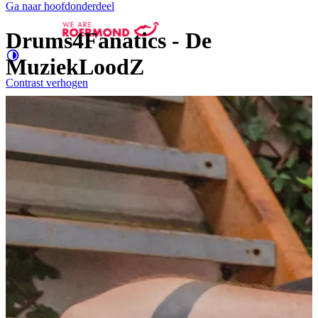
Ga naar hoofdonderdeel
Drums4Fanatics - De
MuziekLoodZ
Contrast
verhogen
Groter
e letters
Evenementen