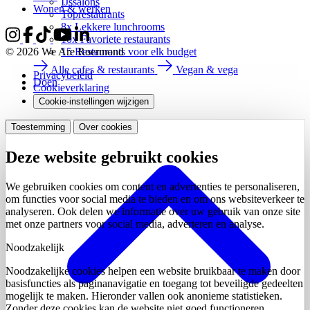
IJssalons
Wonen & werken
Toprestaurants
8x Lekkere lunchrooms
10x Favoriete restaurants
15 Restaurants voor elk budget
© 2026 We Are Roermond
Alle cafes & restaurants
Vegan & vega
Privacybeleid
Doen
Cookieverklaring
Cookie-instellingen wijzigen
Toestemming
Over cookies
Deze website gebruikt cookies
We gebruiken cookies om content en advertenties te personaliseren,
om functies voor social media te bieden en om ons websiteverkeer te
analyseren. Ook delen we informatie over uw gebruik van onze site
met onze partners voor social media, adverteren en analyse.
Noodzakelijk
Noodzakelijke cookies helpen een website bruikbaar te maken door
basisfuncties als paginanavigatie en toegang tot beveiligde gedeelten
mogelijk te maken. Hieronder vallen ook anonieme statistieken.
Zonder deze cookies kan de website niet goed functioneren.