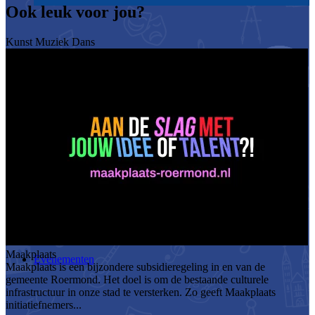
Ook leuk voor jou?
Kunst
Muziek
Dans
Maakplaats
Evenementen
Maakplaats is een bijzondere subsidieregeling in en van de
gemeente Roermond. Het doel is om de bestaande culturele
infrastructuur in onze stad te versterken. Zo geeft Maakplaats
initiatiefnemers...