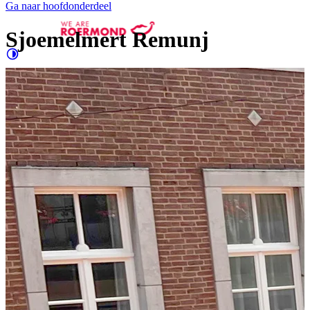
Ga naar hoofdonderdeel
Sjoemelmert Remunj
Contrast
verhogen
Groter
e letters
Shopping