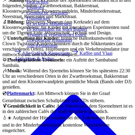
📌
Standort:
Die 230 Stände des Sjoemelmert befinden sich in den
Beachclubs
folgenden Straßen: Zwartbroekstraat, Bakkerstraat,
Eisdielen
Kloosterwandstraat, Kloosterwandplein, Minderbroedersstraat,
Gemütliche Terrassen
Neerstraat, Roercenter und Marktstraat.
Frühstücken
🔬
Bildung
: Discovery Museum (aus Kerkrade) auf dem
8x leckeres Mittagessen
Kloosterwandplein: für Kinder mit interaktiven Experimenten rund
15 Restaurants für jedes Budget
um die Themen Erde, Wissenschaft, Technik und Design.
Veganes & vegetarisches Essen
🎈
Unterhaltung für Kinder:
fröhliche Ballonkunstwerke von
10x Beliebte restaurants
Clown Twist und Kinderschminken durch die Sôkkertantes (an
Top-Restaurants
verschiedenen Orten), Hüpfburgen und ein Verkehrssimulator (nur
Alle Cafés & Restaurants
Kaffee und Vlaai
mittwochs) auf dem Kloosterwandplein.
Aktivitäten & Kultur
🥁
Energiegeladene Trommeln:
ein Auftritt der Sambaband
Sambala.
🎶
Musik:
Während des Sjoemelns können Sie bis spätestens 22:30
Uhr an verschiedenen Orten in der Zwartbroekstraat, Bakkerstraat
und auf dem Kloosterwandplein gemütliche Musik (Bands oder DJ)
genießen.
💿
Plattenmarkt
:
Am Mittwoch können Sie in der Graaf
Gerardstraat zwischen Schallplatten und CDs stöbern.
🍹
Gemütlichkeit in Cafés:
Am Abend nach dem Sjoemelmert ist es
in den zahlreichen Cafés der Stadt besonders gemütlich.
💧☀️ Aufgrund der Hitze wurden bei den Toiletten im Roercenter
und in der Minderbroederskerk kostenlose Wasserstellen
eingerichtet.