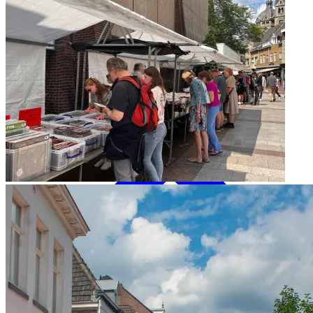
Designer Outlet Roermond
Trödelmarkt in Roermond
Alle Geschäfte
Beauty & Gesundheit
Essen und Trinken