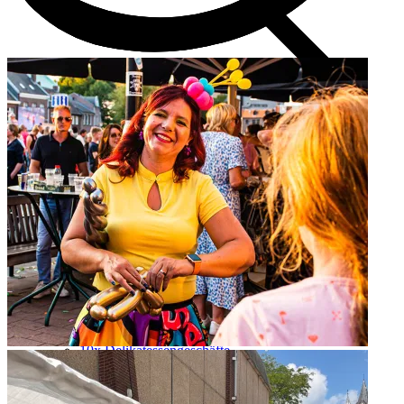
Shoppen Innenstadt
Öffnungszeiten
Märkte
6x Kinderläden
10x Delikatessengeschäfte
10x Herrengeschäfte
10x Frauengeschäfte
Einkaufen in ganz Roermond