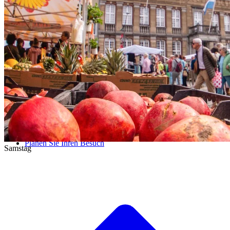
Sommer
Rundfahrt auf der Maas
Veranstaltungen
Wasseraktivitaeten
Sehenswürdigkeiten
Aktivitäten
Spazieren & Fahrrad fahren
Nationalpark de Meinweg
Stadtwanderung
Museums- und Denkmälerroute
Planen Sie Ihren Besuch
Samstag