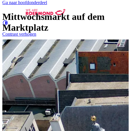
Ga naar hoofdonderdeel
Mittwochsmarkt auf dem
Marktplatz
Contrast
verhogen
Groter
e letters
Shopping