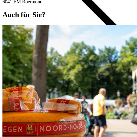
6041 EM Roermond
Auch für Sie?
Shoppen Innenstadt
Öffnungszeiten
Märkte
6x Kinderläden
10x Delikatessengeschäfte
10x Herrengeschäfte
10x Frauengeschäfte
Einkaufen in ganz Roermond