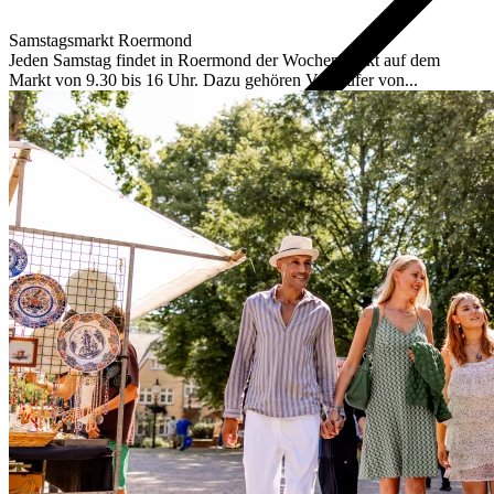
Samstagsmarkt Roermond
Jeden Samstag findet in Roermond der Wochenmarkt auf dem
Markt von 9.30 bis 16 Uhr. Dazu gehören Verkäufer von...
Route
Parken
Praktische Informationen
Übernachtungen
Hotels
Bed en Breakfast
Campingplätze
Alle Hotels und B&Bs
Contrast
verhogen