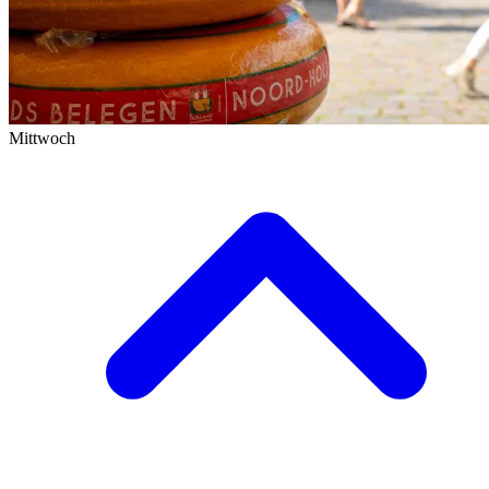
Designer Outlet Roermond
Trödelmarkt in Roermond
Alle Geschäfte
Beauty & Gesundheit
Essen und Trinken
Mittwoch