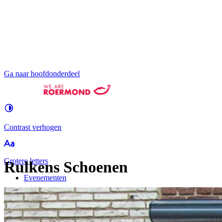
Ga naar hoofdonderdeel
Contrast
verhogen
Groter
e letters
Rulkens Schoenen
Evenementen