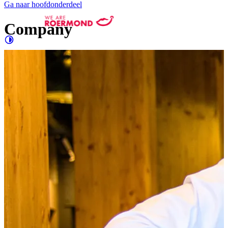
Ga naar hoofdonderdeel
Company
Contrast
verhogen
Groter
e letters
Evenementen