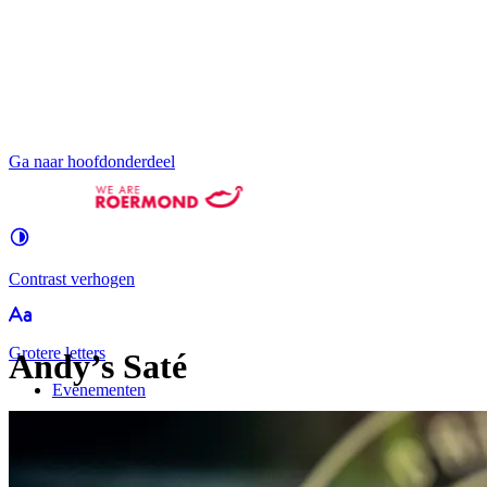
Ga naar hoofdonderdeel
Contrast
verhogen
Groter
e letters
Andy’s Saté
Evenementen