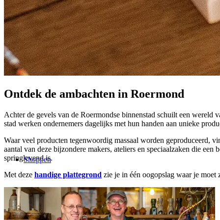
Ontdek
de ambachten
in Roermond
Achter de gevels van de Roermondse binnenstad schuilt een wereld va
stad werken ondernemers dagelijks met hun handen aan unieke produ
Waar veel producten tegenwoordig massaal worden geproduceerd, vind
aantal van deze bijzondere makers, ateliers en speciaalzaken die ee
springlevend is.
Shoppen
Met deze
handige plattegrond
zie je in één oogopslag waar je moet z