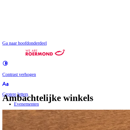
Ga naar hoofdonderdeel
Contrast
verhogen
Groter
e letters
Ambachtelijke winkels
Evenementen