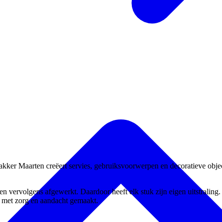
r Maarten creëert servies, gebruiksvoorwerpen en decoratieve objecte
 vervolgens afgewerkt. Daardoor heeft elk stuk zijn eigen uitstraling. 
t met zorg en aandacht gemaakt.