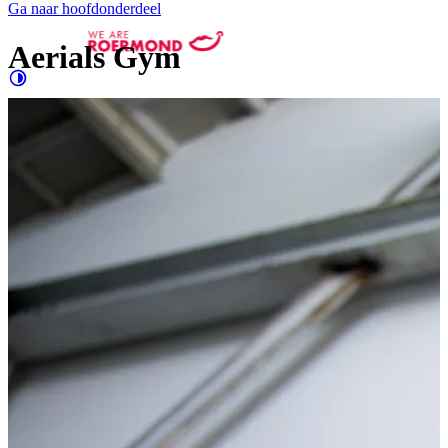
Ga naar hoofdonderdeel
Aerials Gym
Contrast
verhogen
Groter
e letters
Evenementen