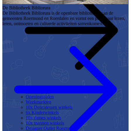
De Bibliotheek Bibliorura
De Bibliotheek Bibliorura is de openbare bibliotheek van de
gemeenten Roermond en Roerdalen en vormt een plek waar lezen,
leren, ontmoeten en culturele activiteiten samenkomen.
Alle shoptips
Openingstijden
Weekmarkten
10x Delicatessen winkels
6x Kinderwinkels
10x dames winkels
10x mannen winkels
Designer Outlet Roermond