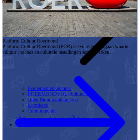
Platform Cultuur Roermond
Platform Cultuur Roermond (PCR) is een overlegorgaan waarin
cultuur coaches en culturele instellingen samenwerken.
Evenementenkalender
ROERMONDVOL Oldtimers
Open Monumentendagen
Kermissen
Cultuuragenda
Evenementenkalender
Cultuuragenda
Shoppen