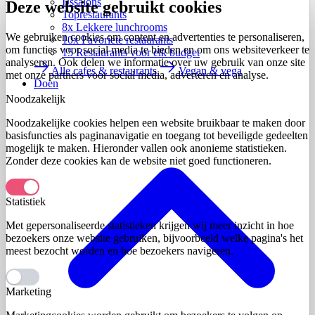
IJssalons
Deze website gebruikt cookies
Toprestaurants
8x Lekkere lunchrooms
We gebruiken cookies om content en advertenties te personaliseren,
10x Favoriete restaurants
om functies voor social media te bieden en om ons websiteverkeer te
15 Restaurants voor elk budget
analyseren. Ook delen we informatie over uw gebruik van onze site
Alle cafes & restaurants
Vegan & vega
met onze partners voor social media, adverteren en analyse.
Doen
Noodzakelijk
Noodzakelijke cookies helpen een website bruikbaar te maken door
basisfuncties als paginanavigatie en toegang tot beveiligde gedeelten
mogelijk te maken. Hieronder vallen ook anonieme statistieken.
Zonder deze cookies kan de website niet goed functioneren.
Statistiek
Met gepersonaliseerde statistieken krijgen wij meer inzicht in hoe
bezoekers onze website gebruiken, bijvoorbeeld welke pagina's het
meest bezocht worden en hoe bezoekers navigeren.
Marketing