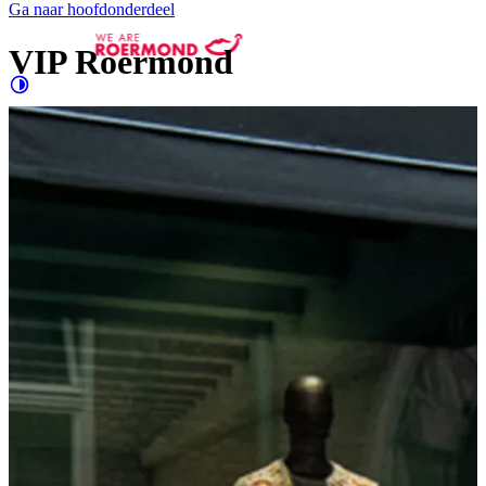
Ga naar hoofdonderdeel
VIP Roermond
Contrast
verhogen
Groter
e letters
Shopping