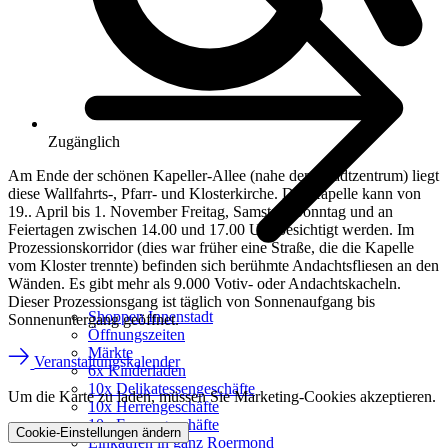
Zugänglich
Am Ende der schönen Kapeller-Allee (nahe dem Stadtzentrum) liegt
diese Wallfahrts-, Pfarr- und Klosterkirche. Die Kapelle kann von
19.. April bis 1. November Freitag, Samstag, Sonntag und an
Feiertagen zwischen 14.00 und 17.00 Uhr besichtigt werden. Im
Prozessionskorridor (dies war früher eine Straße, die die Kapelle
vom Kloster trennte) befinden sich berühmte Andachtsfliesen an den
Wänden. Es gibt mehr als 9.000 Votiv- oder Andachtskacheln.
Dieser Prozessionsgang ist täglich von Sonnenaufgang bis
Shoppen Innenstadt
Sonnenuntergang geöffnet.
Öffnungszeiten
Märkte
Veranstaltungskalender
6x Kinderläden
10x Delikatessengeschäfte
Um die Karte zu laden, müssen Sie Marketing-Cookies akzeptieren.
10x Herrengeschäfte
10x Frauengeschäfte
Cookie-Einstellungen ändern
Einkaufen in ganz Roermond