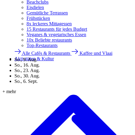
Beachclubs
Eisdielen
Gemütliche Terrassen
Frühstücken
8x leckeres Mittagessen
15 Restaurants für jedes Budget
Veganes & vegetarisches Essen
10x Beliebte restaurants
Top-Restaurants
Alle Cafés & Restaurants
Kaffee und Vlaai
Aktivitäten & Kultur
So., 9. Aug.
So., 16. Aug.
So., 23. Aug.
So., 30. Aug.
So., 6. Sept.
+ mehr