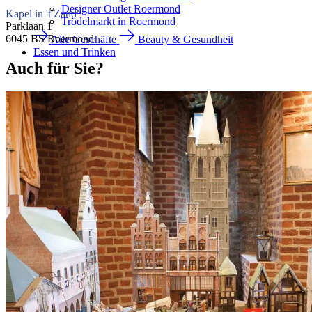
Designer Outlet Roermond
Kapel in 't Zand
Trödelmarkt in Roermond
Parklaan 1
6045 BS Roermond
Alle Geschäfte
Beauty & Gesundheit
Essen und Trinken
Auch für Sie?