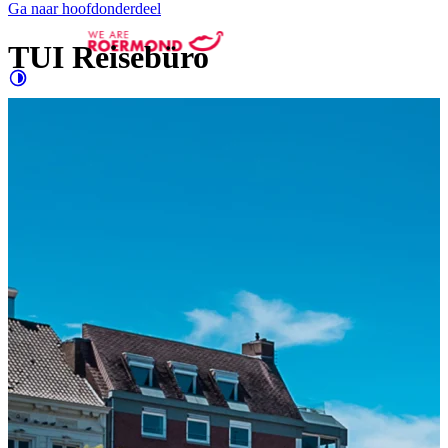
Ga naar hoofdonderdeel
TUI Reisebüro
Contrast
verhogen
Groter
e letters
Shopping