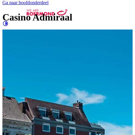
Ga naar hoofdonderdeel
Casino Admiraal
Contrast
verhogen
Groter
e letters
Shopping