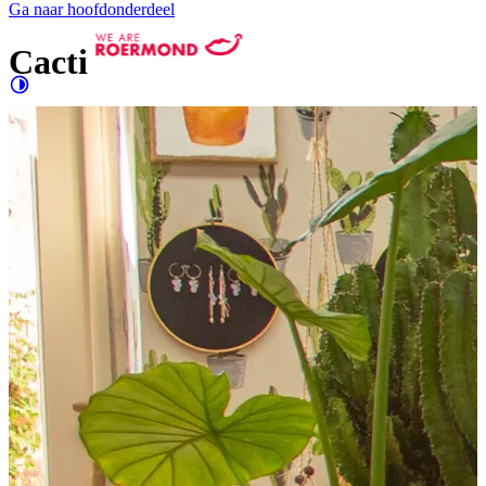
Ga naar hoofdonderdeel
Cacti
Contrast
verhogen
Groter
e letters
Shopping