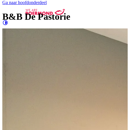
Ga naar hoofdonderdeel
B&B De Pastorie
Contrast
verhogen
Groter
e letters
Shopping