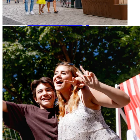
IJssalons
Toprestaurants
8x Lekkere lunchrooms
10x Favoriete restaurants
15 Restaurants voor elk budget
Alle cafes & restaurants
Vegan & vega
Doen