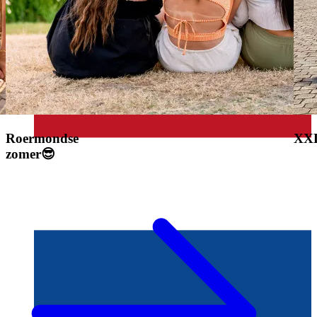
Roermondse
XXL
zomer😎