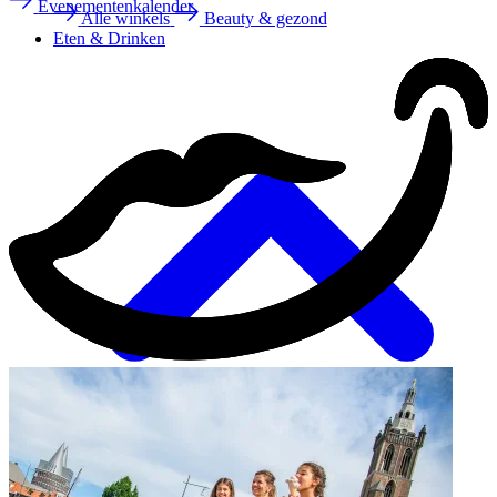
Evenementenkalender
Alle winkels
Beauty & gezond
Eten & Drinken