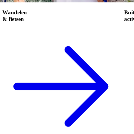
Wandelen
Bui
& fietsen
acti