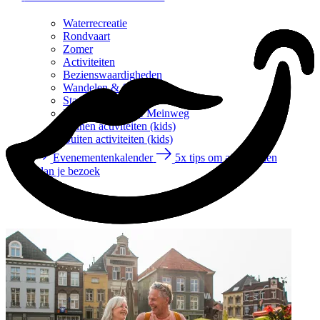
Waterrecreatie
Rondvaart
Zomer
Activiteiten
Bezienswaardigheden
Wandelen & fietsen
Stadswandelingen
Nationaal Park de Meinweg
Binnen activiteiten (kids)
Buiten activiteiten (kids)
Evenementenkalender
5x tips om af te koelen
Plan je bezoek