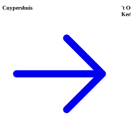
Cuypershuis
't 
Ker