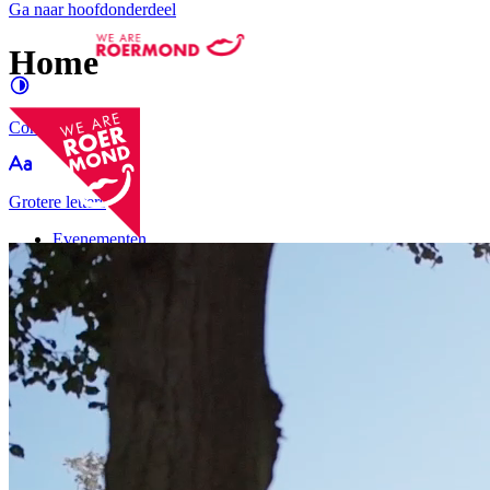
Ga naar hoofdonderdeel
Home
Contrast
verhogen
Groter
e letters
Evenementen