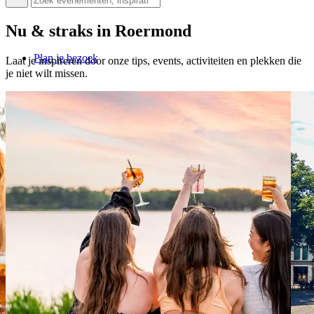
Nu & straks in Roermond
Plan je bezoek
Laat je inspireren door onze tips, events, activiteiten en plekken die
je niet wilt missen.