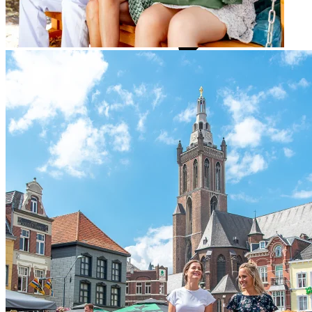
Route
Parkeren
Met de fiets
Wegwerkzaamheden
Toegankelijke binnenstad
Overnachten
Hotels
B&B's
Campings
Praktische informatie
Alle hotels, B&B's
Contrast
verhogen